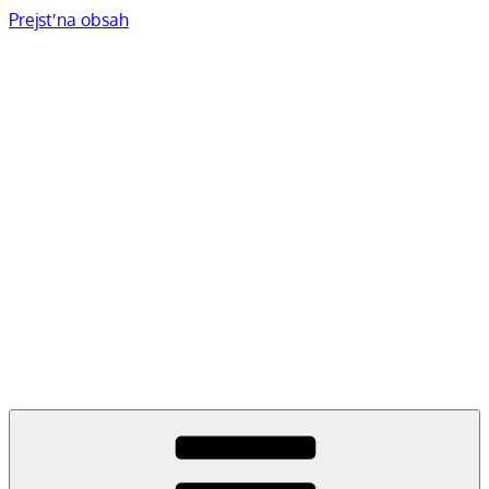
Prejsť na obsah
„Účelom umenia je zmyť
prach každodenného života
z našich duší.“ (Pablo
Picasso)