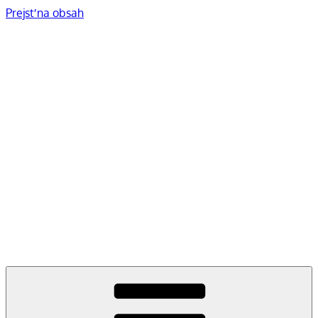
Prejsť na obsah
„Účelom umenia je zmyť
prach každodenného života
z našich duší.“ (Pablo
Picasso)