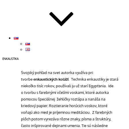
ENKAUSTIKA
Svojský pohľad na svet autorka využíva pri
tvorbe
enkaustických koláží
. Technika enkaustiky je stará
niekoľko tisíc rokov, používali ju už starí Egypťania. Ide
o tvorbu s farebnými včelími voskami, ktoré autorka
pomocou špeciálnej žehličky roztápa a nanáša na
kriedový papier. Roztieranie horúcich voskov, ktoré
voňajú ako med je príjemnou meditáciou. Z farebných
plôch potom vyrezáva rôzne znaky, písma a štruktúry,
často inšpirované dejinami umenia. Tie sú následne